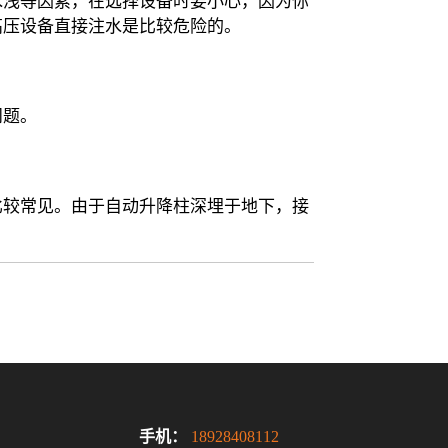
水浅等因素，在选择设备时要小心，因为你
高压设备直接注水是比较危险的。
问题。
比较常见。由于自动升降柱深埋于地下，接
手机：
18928408112