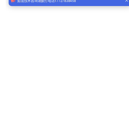
14
18
14年积累发展
18个相关专利
1,200
850
累计服务客户1200+
累计实施项目850+
通八洲智能科技有限公司创立于2008年，注册资金1000万，座落在怀
新区标准化厂房3号楼。是一家集研发、设计、生产制造以及销售、安装防
防暴设备与通道管理设备售后服务及系统集成于一体的高新技术企业。主
营平板车位锁、路障机、升降柱、防撞柱、升降路桩、隔离桩，警示柱、
器、拒马、外置油缸缓冲器，节能气液混合缸系统等系列产品。产品种类
多，并备有丰足的现货，价格实在。有行业相关部门认证，拥有自主知识
权、升降柱液压系统装置专利。 产品主要应用于管理控制重点防范区域路
机动车通道大门如：停车场，公园、商业广场、高速公路、学校、检测站
场、步行街、停车场等领域。 公司拥有整套全数控精加工设备：有大型剪
机、线切割机床、车床、冼床、打磨机、等离子切割机，折弯机等设备技
量雄厚，检测设备齐全，质保体系完善。各项资质齐全，企业实力雄厚，
同、重信用、在保证产品质量的前提下以多品种经营特色及薄利多销的原
赢得了广大客户的信任。是值得可信任的厂家。同时公司不断推出本领域